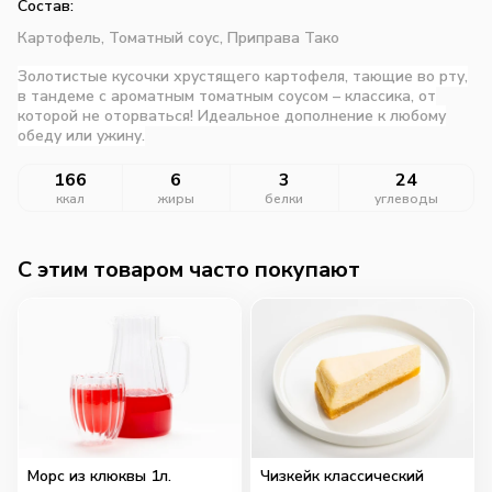
Состав:
Картофель,
Томатный соус,
Приправа Тако
Золотистые кусочки хрустящего картофеля, тающие во рту,
в тандеме с ароматным томатным соусом – классика, от
которой не оторваться! Идеальное дополнение к любому
обеду или ужину.
166
6
3
24
ккал
жиры
белки
углеводы
C этим товаром часто покупают
Морс из клюквы 1л.
Чизкейк классический