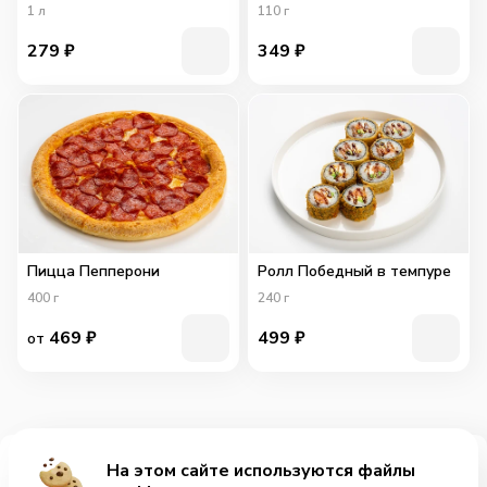
1
л
110
г
279
₽
349
₽
Пицца Пепперони
Ролл Победный в темпуре
400
г
240
г
469
₽
499
₽
от
На этом сайте используются файлы
Добавить за 249₽