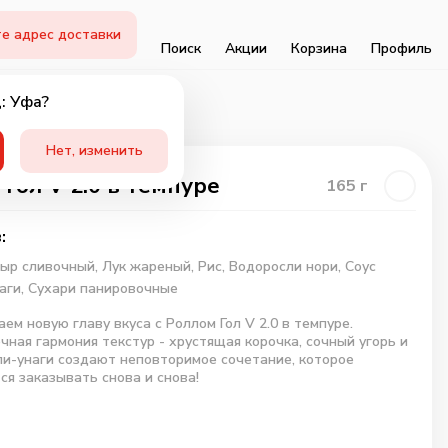
е адрес доставки
Поиск
Акции
Корзина
Профиль
: Уфа?
Нет, изменить
 Гол V 2.0 в темпуре
165
г
:
ыр сливочный,
Лук жареный,
Рис,
Водоросли нори,
Соус
аги,
Сухари панировочные
ем новую главу вкуса с Роллом Гол V 2.0 в темпуре.
чная гармония текстур - хрустящая корочка, сочный угорь и
ли-унаги создают неповторимое сочетание, которое
ся заказывать снова и снова!