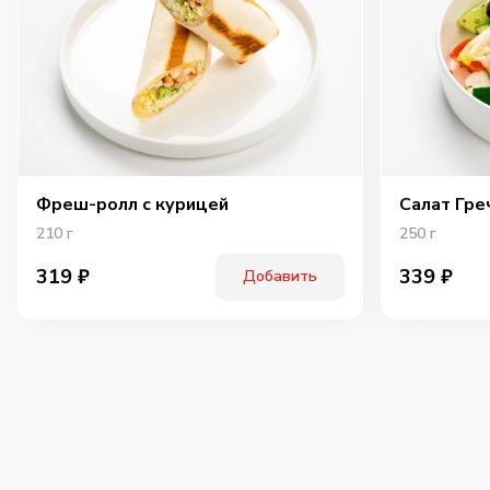
Фреш-ролл с курицей
Салат Гре
210
г
250
г
319
₽
339
₽
Добавить