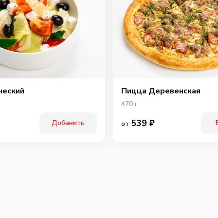
ческий
Пицца Деревенская
470
г
539
₽
Добавить
от