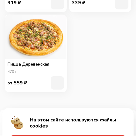
319
₽
339
₽
Пицца Деревенская
470
г
559
₽
от
На этом сайте используются файлы
Добавить за 539₽
cookies