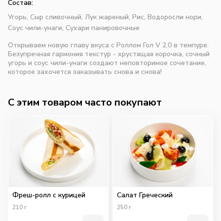
Состав:
Угорь,
Сыр сливочный,
Лук жареный,
Рис,
Водоросли нори,
Соус чили-унаги,
Сухари панировочные
Открываем новую главу вкуса с Роллом Гол V 2.0 в темпуре.
Безупречная гармония текстур - хрустящая корочка, сочный
угорь и соус чили-унаги создают неповторимое сочетание,
которое захочется заказывать снова и снова!
C этим товаром часто покупают
Фреш-ролл с курицей
Салат Греческий
210
г
250
г