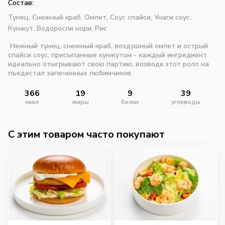
Состав:
Тунец,
Снежный краб,
Омлет,
Соус спайси,
Унаги соус,
Кунжут,
Водоросли нори,
Рис
Нежный тунец, снежный краб, воздушный омлет и острый
спайси соус, присыпанные кунжутом - каждый ингредиент
идеально отыгрывают свою партию, возводя этот ролл на
пъедестал запеченных любимчиков.
366
19
9
39
ккал
жиры
белки
углеводы
C этим товаром часто покупают