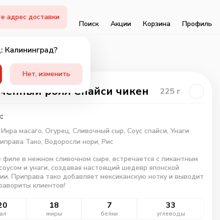
е адрес доставки
Поиск
Акции
Корзина
Профиль
: Калининград?
Нет, изменить
ченный ролл Спайси чикен
225
г
:
,
Икра масаго,
Огурец,
Сливочный сыр,
Соус спайси,
Унаги
иправа Тако,
Водоросли нори,
Рис
 филе в нежном сливочном сыре, встречается с пикантным
соусом и унаги, создавая настоящий шедевр японской
ии. Приправа тако добавляет мексиканскую нотку и выводит
фавориты клиентов!
20
18
7
33
ал
жиры
белки
углеводы