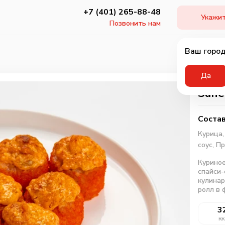
+7 (401) 265-88-48
Укажит
Позвонить нам
Ваш город
Да
Запе
Состав
Курица
соус,
Пр
Куриное
спайси-
кулинар
ролл в 
3
кк