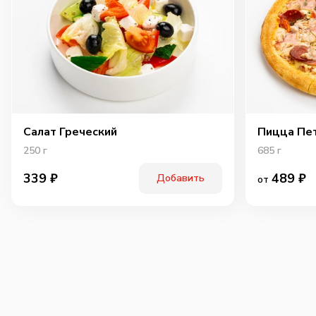
Салат Греческий
Пицца Пе
250
г
685
г
489
₽
339
₽
Добавить
от