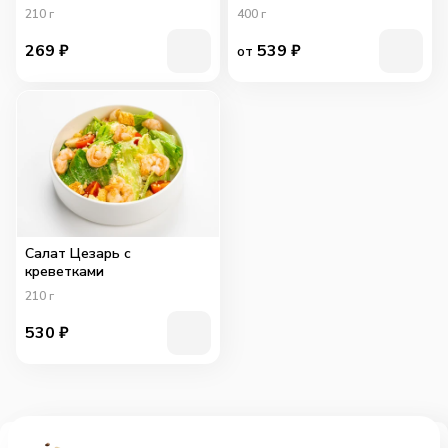
210
г
400
г
269
₽
539
₽
от
Салат Цезарь с
креветками
210
г
530
₽