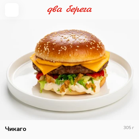
Чикаго
305
г