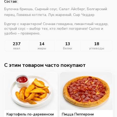
Состав:
Булочка бриошь,
Сырный соус,
Салат Айсберг,
Болгарский
перец,
Говяжья котлета,
Лук жареный,
Сыр Чеддер
Бургер с характером! Сочная говядина, пикантный чеддер,
острый соус – выбор тех, кто любит погорячее! Сытно и
удобно – проверено.
237
14
13
18
ккал
жиры
белки
углеводы
C этим товаром часто покупают
Картофель по-деревенски
Пицца Пепперони