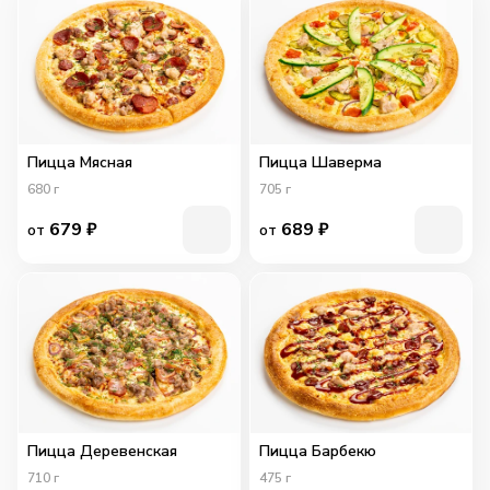
Пицца Мясная
Пицца Шаверма
680
г
705
г
679
₽
689
₽
от
от
Пицца Деревенская
Пицца Барбекю
710
г
475
г