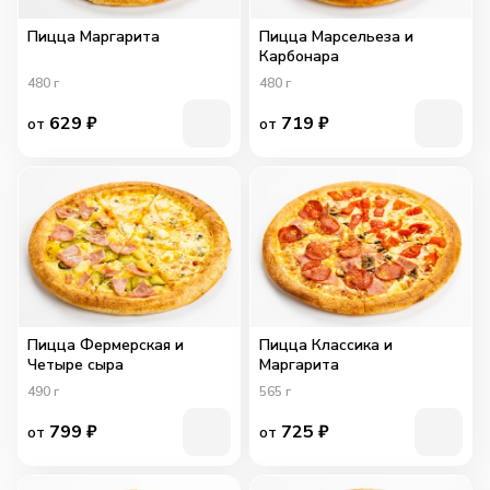
Пицца Маргарита
Пицца Марсельеза и
Карбонара
480
г
480
г
629
₽
719
₽
от
от
Пицца Фермерская и
Пицца Классика и
Четыре сыра
Маргарита
490
г
565
г
799
₽
725
₽
от
от