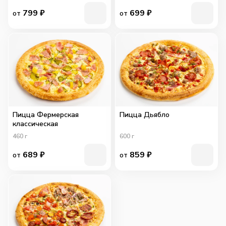
799
₽
699
₽
от
от
Пицца Фермерская
Пицца Дьябло
классическая
460
г
600
г
689
₽
859
₽
от
от