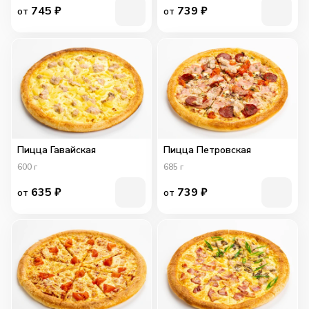
745
₽
739
₽
от
от
Пицца Гавайская
Пицца Петровская
600
г
685
г
635
₽
739
₽
от
от