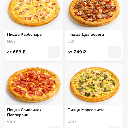
Пицца Карбонара
Пицца Два Берега
550
г
720
г
689
₽
749
₽
от
от
Пицца Сливочная
Пицца Марсельеза
Пепперони
530
г
670
г