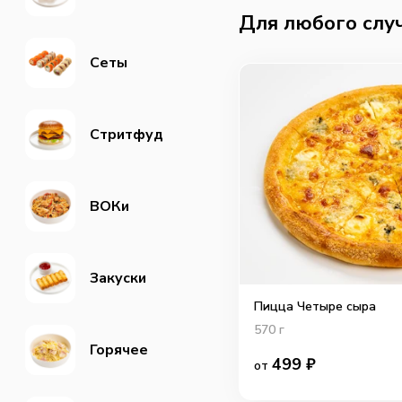
Для любого слу
Сеты
Стритфуд
ВОКи
Закуски
Пицца Четыре сыра
570
г
Горячее
499
₽
от