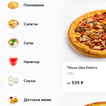
Половинки
Салаты
Супы
Напитки
Пицца Два Берега
720
г
Соусы
539
₽
от
Детское меню