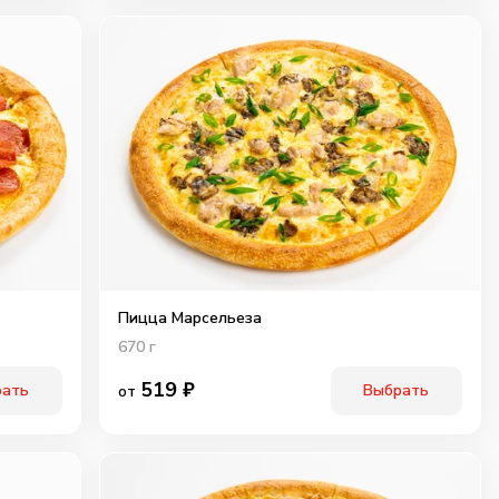
Пицца Марсельеза
670
г
519
₽
рать
Выбрать
от