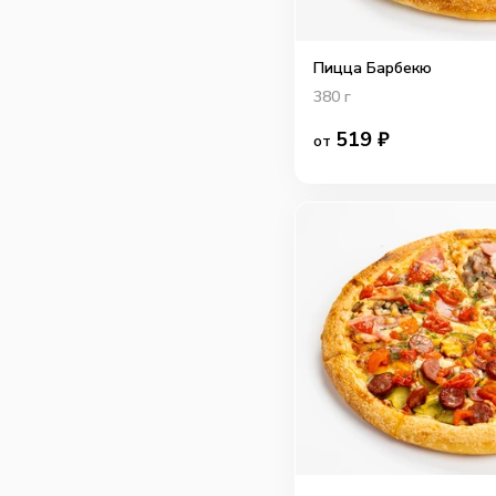
Пицца Барбекю
380
г
519
₽
от