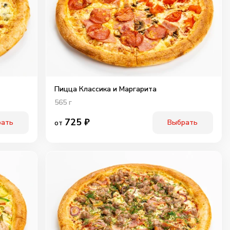
Пицца Классика и Маргарита
565
г
725
₽
рать
Выбрать
от