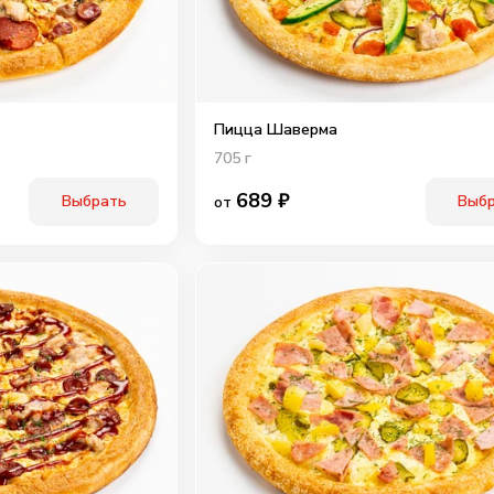
Пицца Шаверма
705
г
689
₽
Выбрать
Выб
от