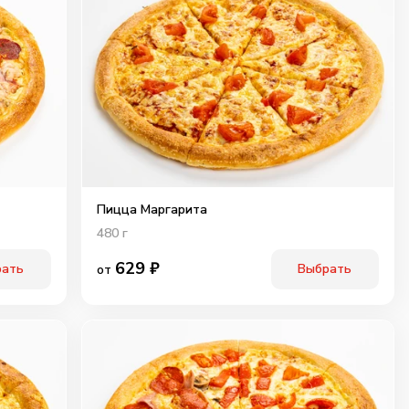
Пицца Маргарита
480
г
629
₽
рать
Выбрать
от