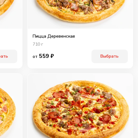
Пицца Деревенская
710
г
559
₽
рать
Выбрать
от