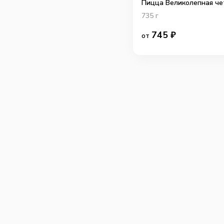
Пицца Великолепная че
735
г
745
₽
от