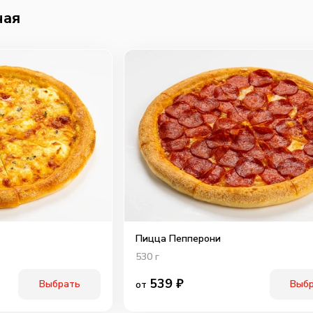
чая
Пицца Пепперони
530
г
539
₽
Выбрать
Выб
от