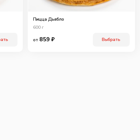
Пицца Дьябло
600
г
859
₽
рать
Выбрать
от