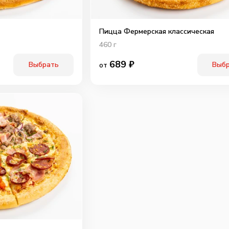
Пицца Фермерская классическая
460
г
689
₽
Выбрать
Выб
от