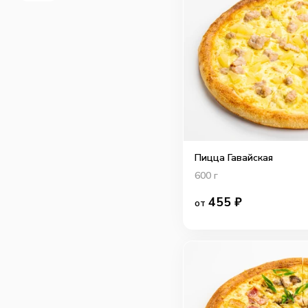
Пицца Гавайская
600
г
455
₽
от