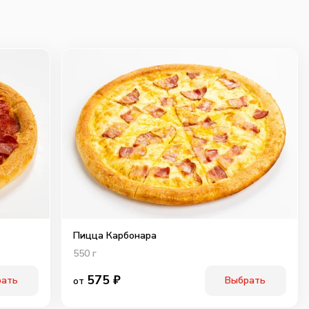
Пицца Карбонара
550
г
575
₽
рать
Выбрать
от