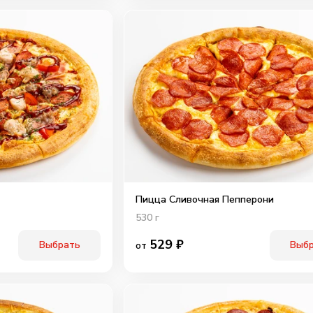
Пицца Сливочная Пепперони
530
г
529
₽
Выбрать
Выб
от