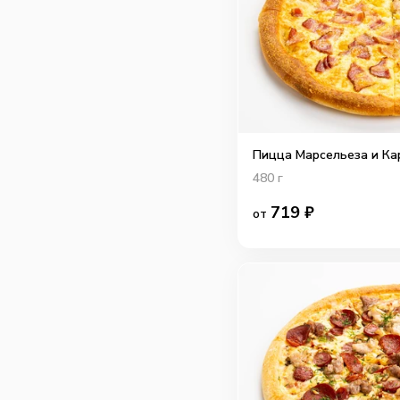
Пицца Марсельеза и Ка
480
г
719
₽
от