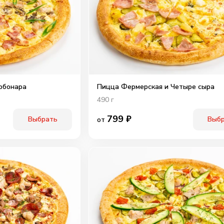
рбонара
Пицца Фермерская и Четыре сыра
490
г
799
₽
Выбрать
Выб
от