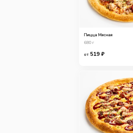
Пицца Мясная
680
г
519
₽
от