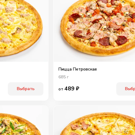
Пицца Петровская
685
г
489
₽
Выбрать
Выб
от